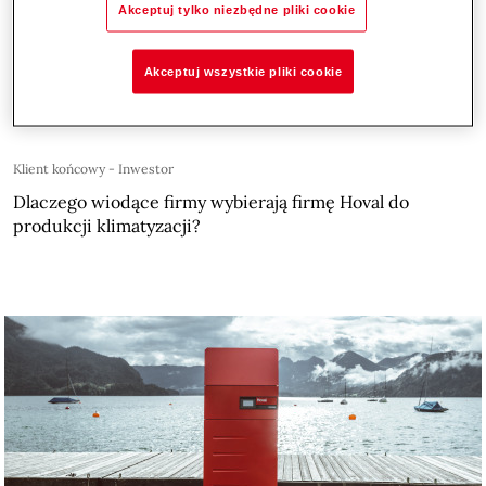
Akceptuj tylko niezbędne pliki cookie
Klient końcowy - Inwestor
Czy pompy ciepła wchodzą w fazę dojrzałości?
Akceptuj wszystkie pliki cookie
Klient końcowy - Inwestor
Dlaczego wiodące firmy wybierają firmę Hoval do
produkcji klimatyzacji?