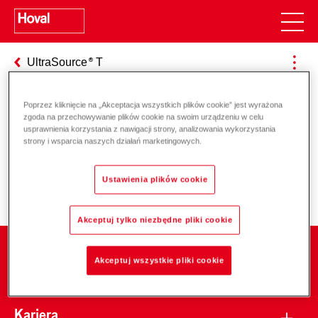
UltraSource
T
Poprzez kliknięcie na „Akceptacja wszystkich plików cookie” jest wyrażona
zgoda na przechowywanie plików cookie na swoim urządzeniu w celu
Odpowiedzialność za energię i
usprawnienia korzystania z nawigacji strony, analizowania wykorzystania
strony i wsparcia naszych działań marketingowych.
środowisko
Ustawienia plików cookie
Akceptuj tylko niezbędne pliki cookie
Firma
Akceptuj wszystkie pliki cookie
Kariera