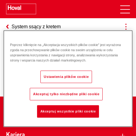
System ssący z kretem
Poprzez kliknięcie na „Akceptacja wszystkich plików cookie” jest wyrażona
zgoda na przechowywanie plików cookie na swoim urządzeniu w celu
Odpowiedzialność za energię i
usprawnienia korzystania z nawigacji strony, analizowania wykorzystania
strony i wsparcia naszych działań marketingowych.
środowisko
Ustawienia plików cookie
Akceptuj tylko niezbędne pliki cookie
Firma
Akceptuj wszystkie pliki cookie
Kariera