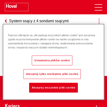
System ssący z 4 sondami ssącymi
Poprzez kliknięcie na „Akceptacja wszystkich plików cookie” jest wyrażona
zgoda na przechowywanie plików cookie na swoim urządzeniu w celu
Odpowiedzialność za energię i
usprawnienia korzystania z nawigacji strony, analizowania wykorzystania
strony i wsparcia naszych działań marketingowych.
środowisko
Ustawienia plików cookie
Akceptuj tylko niezbędne pliki cookie
Firma
Akceptuj wszystkie pliki cookie
Kariera