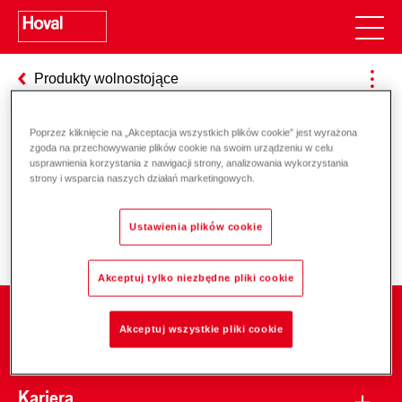
Produkty wolnostojące
Poprzez kliknięcie na „Akceptacja wszystkich plików cookie” jest wyrażona
zgoda na przechowywanie plików cookie na swoim urządzeniu w celu
Odpowiedzialność za energię i
usprawnienia korzystania z nawigacji strony, analizowania wykorzystania
strony i wsparcia naszych działań marketingowych.
środowisko
Ustawienia plików cookie
Akceptuj tylko niezbędne pliki cookie
Firma
Akceptuj wszystkie pliki cookie
Kariera