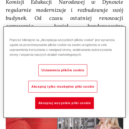
Komisji Edukacji Narodowej w Dynowie
regularnie modernizuje i rozbudowuje swój
budynek. Od czasu ostatniej renowacji
ogrzewania, kocioł kondensacyjny
Hoval UltraGas
2 zapewnia idealne
Poprzez kliknięcie na „Akceptacja wszystkich plików cookie” jest wyrażona
temperatury dla uczniów oraz pracowników
zgoda na przechowywanie plików cookie na swoim urządzeniu w celu
szkoły.
usprawnienia korzystania z nawigacji strony, analizowania wykorzystania
strony i wsparcia naszych działań marketingowych.
Ustawienia plików cookie
Akceptuj tylko niezbędne pliki cookie
Akceptuj wszystkie pliki cookie