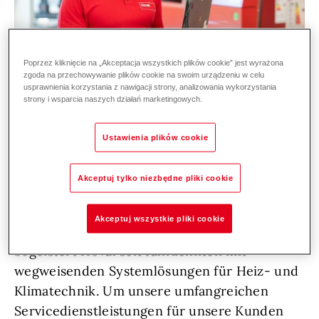
Poprzez kliknięcie na „Akceptacja wszystkich plików cookie” jest wyrażona
zgoda na przechowywanie plików cookie na swoim urządzeniu w celu
usprawnienia korzystania z nawigacji strony, analizowania wykorzystania
strony i wsparcia naszych działań marketingowych.
Ustawienia plików cookie
Zur Verstärkung unseres Service-Teams in
der Region Nordwestschweiz suchen wir
Akceptuj tylko niezbędne pliki cookie
Dich!
Akceptuj wszystkie pliki cookie
Als führendes Technologieunternehmen
begeistert Hoval seit Jahrzehnten mit
wegweisenden Systemlösungen für Heiz- und
Klimatechnik. Um unsere umfangreichen
Servicedienstleistungen für unsere Kunden