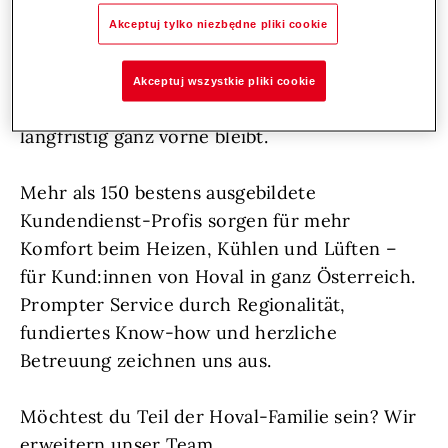
Persönlichkeiten, die sich voller Herzblut um
Akceptuj tylko niezbędne pliki cookie
ihre Aufgaben kümmern, frische Impulse
setzen und durch ihren vorausschauenden
Akceptuj wszystkie pliki cookie
Einsatz dafür sorgen, dass Hoval auch
langfristig ganz vorne bleibt.
Mehr als 150 bestens ausgebildete
Kundendienst-Profis sorgen für mehr
Komfort beim Heizen, Kühlen und Lüften –
für Kund:innen von Hoval in ganz Österreich.
Prompter Service durch Regionalität,
fundiertes Know-how und herzliche
Betreuung zeichnen uns aus.
Möchtest du Teil der Hoval-Familie sein? Wir
erweitern unser Team.