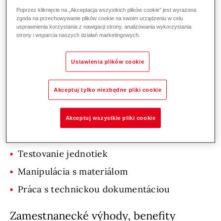
príplatky nad rámec ZP dohodnuté v
Poprzez kliknięcie na „Akceptacja wszystkich plików cookie” jest wyrażona
kolektívnej zmluve
zgoda na przechowywanie plików cookie na swoim urządzeniu w celu
usprawnienia korzystania z nawigacji strony, analizowania wykorzystania
strony i wsparcia naszych działań marketingowych.
Informácie o pracovnom mieste
Ustawienia plików cookie
Náplň práce, právomoci a
zodpovednosti
Akceptuj tylko niezbędne pliki cookie
Montáž a zapojenie rozvádzača
Akceptuj wszystkie pliki cookie
Kontrola zapojenia
Testovanie jednotiek
Manipulácia s materiálom
Práca s technickou dokumentáciou
Zamestnanecké výhody, benefity