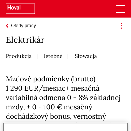
Oferty pracy
Elektrikár
Produkcja
Istebné
Słowacja
Mzdové podmienky (brutto)
1 290 EUR/mesiac+ mesačná
variabilná odmena 0 - 8% základnej
mzdy, + 0 - 100 € mesačný
dochádzkový bonus, vernostný
bonus za odpracované roky, +iné