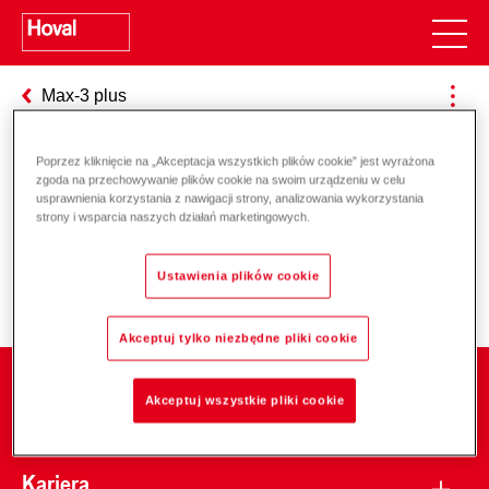
Max-3 plus
Poprzez kliknięcie na „Akceptacja wszystkich plików cookie” jest wyrażona
zgoda na przechowywanie plików cookie na swoim urządzeniu w celu
Odpowiedzialność za energię i
usprawnienia korzystania z nawigacji strony, analizowania wykorzystania
strony i wsparcia naszych działań marketingowych.
środowisko
Ustawienia plików cookie
Akceptuj tylko niezbędne pliki cookie
Firma
Akceptuj wszystkie pliki cookie
Kariera